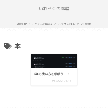
いれろくの部屋
身の回りのことを忘れ無いうちに投げ入れるｲﾝﾀｰﾈｯﾄ物置
本
Gitの使い方を学ぼう！！
2022.04.13