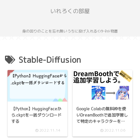
いれろくの部屋
身の回りのことを忘れ無いうちに投げ入れるｲﾝﾀｰﾈｯﾄ物置
Stable-Diffusion
【Python】HuggingFaceか
Google Colabの無料枠を使
ら.ckptを一括ダウンロード
いDreamBoothで追加学習し
する
て特定のキャラクターを描
かせようの段
2022.11.14
2022.11.06