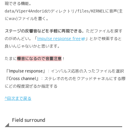
現できる機能。
に音声(主
data/Viper4Andoridのディレクトリ/files/KERNEL
にwav)ファイルを置く。
ステージの反響音などを手軽に再現できる
。ただファイルを探す
のがめんどい。「
Impulse response free
」とかで検索すると
良いんじゃないかと思います。
たまに
爆音になるので音量注意
！
『
Impulse response
』：インパルス応答の入ったファイルを選択
『
Cross channel
』：ステレオのものをクアッドチャネルにする際
にどの程度混ぜるか指定する
^目次まで戻る
Field surround