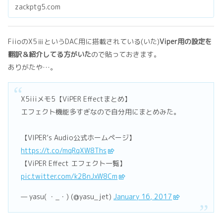
zackptg5.com
FiioのX5ⅲというDAC用に搭載されている(いた)
Viper用の設定を
翻訳＆紹介してる方がいた
ので貼っておきます。
ありがたや…。
X5iiiメモ5【ViPER Effectまとめ】
エフェクト機能多すぎなので自分用にまとめみた。
【VIPER’s Audio公式ホームページ】
https://t.co/mqRqXW8Ths
【ViPER Effect エフェクト一覧】
pic.twitter.com/k2BnJxW8Cm
— yasu( ・_・) (@yasu_jet)
January 16, 2017