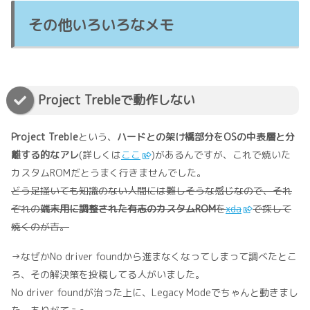
その他いろいろなメモ
Project Trebleで動作しない
Project Treble
という、
ハードとの架け橋部分をOSの中表層と分
離する的なアレ
(詳しくは
ここ
)があるんですが、これで焼いた
カスタムROMだとうまく行きませんでした。
どう足掻いても知識のない人間には難しそうな感じなので、それ
ぞれの
端末用に調整された有志のカスタムROM
を
xda
で探して
焼くのが吉。
→なぜかNo driver foundから進まなくなってしまって調べたとこ
ろ、その解決策を投稿してる人がいました。
No driver foundが治った上に、Legacy Modeでちゃんと動きまし