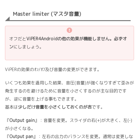
Master limiter (マスタ音量)
オフだと
ViPER4Androidの他の効果が機能しません。必ずオ
ン
にしましょう。
ViPERの効果のｵﾝ/ｵﾌ及び音量の変更ができます。
いくつも効果を適用した結果、音圧(音量)が強くなりすぎて歪みが
発生するのを避けるために音量を小さくするのが主な目的です
が、逆に音量を上げる事もできます。
基本は
少しだけ音量を小さくしておくのが吉
です。
『
Output gain
』：音量を変更。スライダの右(+)が大きく、左(-)
が小さくなる。
『
Output pan
』：左右の出力のバランスを変更。通常は変更しな