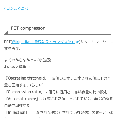
^目次まで戻る
FET compressor
FET(
Wikipedia:「電界効果トランジスタ」
)をシュミレーション
する機能。
よくわからなかった(小並感)
わかる人募集中
『
Operating threshold
』：閾値の設定。設定された値以上の音
量を圧縮する。(らしい)
『
Compression ratio
』：信号に適用される減衰量の比の設定
『
Automatic knee
』：圧縮された信号とされていない信号の間を
自動で調整する
『
Inflection
』：圧縮された信号とされていない信号の間をどう変