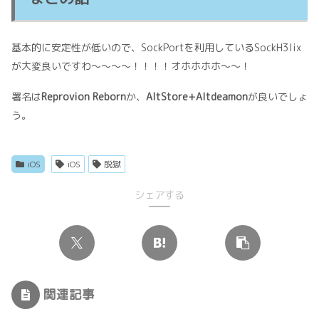
基本的に安定性が低いので、SockPortを利用しているSockH3lix
が大変良いですわ〜〜〜〜！！！！オホホホホ〜〜！
署名は
Reprovion Reborn
か、
AltStore+Altdeamon
が良いでしょ
う。
iOS
iOS
脱獄
シェアする
関連記事