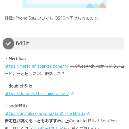
経緯:iPhone 5sはいつでもiOS10へ下げられるので。
64Bit
・Meridian
https://meridian.sparkes.zone/
よりWebArchiveからダウンロ
ード。
→と思ったが、復活した？
・doubleH3lix
https://doubleh3lix.tihmstar.net/
・sockH3lix
https://github.com/SongXiaoXi/sockH3lix
安定性が高くもっともおすすめ。
上のdoubleH3lixのSockPort
版。詳しくは
Tools4hackさん
をご覧ください……。